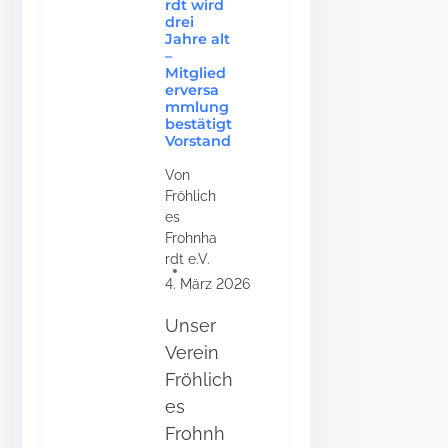
rdt wird
drei
Jahre alt
–
Mitglied
erversa
mmlung
bestätigt
Vorstand
Von
Fröhlich
es
Frohnha
rdt e.V.
4. März 2026
Unser
Verein
Fröhlich
es
Frohnh