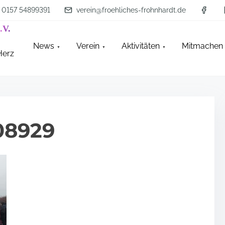
0157 54899391
verein@froehliches-frohnhardt.de
.V.
News
Verein
Aktivitäten
Mitmachen
Herz
08929