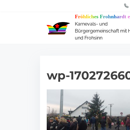
S
k
Fröhliches Frohnhardt e
i
Karnevals- und
p
Bürgergemeinschaft mit 
t
und Frohsinn
o
c
o
n
wp-17027266
t
e
n
t