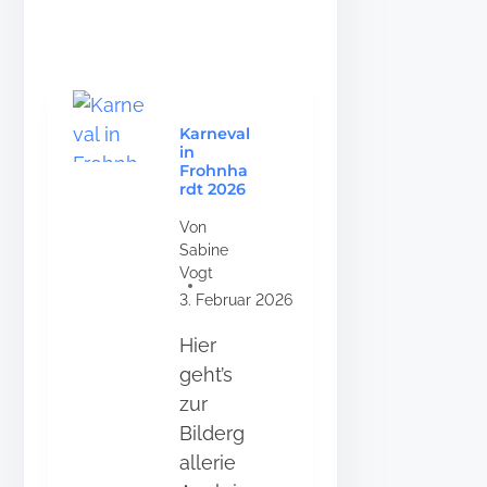
H
E
S
F
R
O
H
Karneval
N
in
Frohnha
H
rdt 2026
A
R
Von
D
Sabine
T
Vogt
W
I
3. Februar 2026
R
D
Hier
D
geht’s
R
E
zur
I
Bilderg
J
allerie
A
H