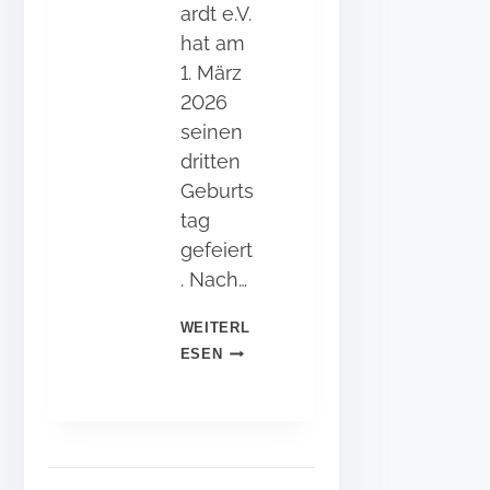
ardt e.V.
hat am
1. März
2026
seinen
dritten
Geburts
tag
gefeiert
. Nach…
WEITERL
F
ESEN
R
Ö
H
L
I
C