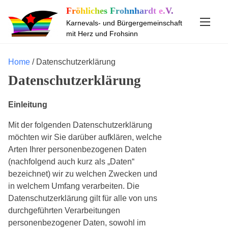
S
Fröhliches Frohnhardt e.V.
k
Karnevals- und Bürgergemeinschaft
i
mit Herz und Frohsinn
p
t
Home
/ Datenschutzerklärung
o
Datenschutzerklärung
c
o
n
Einleitung
t
Mit der folgenden Datenschutzerklärung
e
möchten wir Sie darüber aufklären, welche
n
Arten Ihrer personenbezogenen Daten
t
(nachfolgend auch kurz als „Daten“
bezeichnet) wir zu welchen Zwecken und
in welchem Umfang verarbeiten. Die
Datenschutzerklärung gilt für alle von uns
durchgeführten Verarbeitungen
personenbezogener Daten, sowohl im