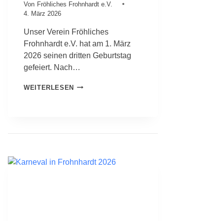
Von
Fröhliches Frohnhardt e.V.
4. März 2026
Unser Verein Fröhliches
Frohnhardt e.V. hat am 1. März
2026 seinen dritten Geburtstag
gefeiert. Nach…
F
WEITERLESEN
R
Ö
H
L
I
C
H
E
S
F
R
O
H
N