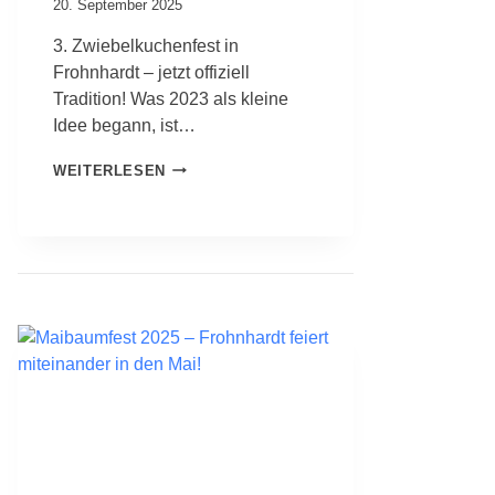
20. September 2025
Ä
T
3. Zwiebelkuchenfest in
I
Frohnhardt – jetzt offiziell
G
T
Tradition! Was 2023 als kleine
V
Idee begann, ist…
O
R
3
WEITERLESEN
S
.
T
F
A
R
N
O
D
H
N
H
A
R
D
T
E
R
Z
W