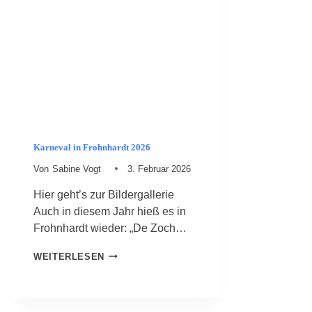
H
A
R
D
T
W
I
R
D
D
R
Karneval in Frohnhardt 2026
E
I
Von
Sabine Vogt
3. Februar 2026
J
A
Hier geht’s zur Bildergallerie
H
Auch in diesem Jahr hieß es in
R
Frohnhardt wieder: „De Zoch…
E
A
K
WEITERLESEN
L
A
T
R
–
N
M
E
I