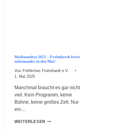
I
E
B
E
L
K
U
C
H
E
Maibaumfest 2025 – Frohnhardt feiert
N
miteinander in den Mai!
F
Von
Fröhliches Frohnhardt e.V.
E
1. Mai 2025
S
T
Manchmal braucht es gar nicht
viel. Kein Programm, keine
Bühne, keine großes Zelt. Nur
ein…
M
WEITERLESEN
A
I