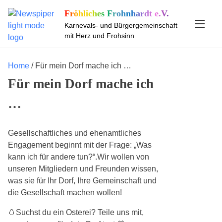
S
Fröhliches Frohnhardt e.V.
k
Karnevals- und Bürgergemeinschaft
i
mit Herz und Frohsinn
p
t
o
Home
/ Für mein Dorf mache ich …
c
Für mein Dorf mache ich
o
n
…
t
e
Gesellschaftliches und ehenamtliches
n
Engagement beginnt mit der Frage: „Was
t
kann ich für andere tun?“.Wir wollen von
unseren Mitgliedern und Freunden wissen,
was sie für Ihr Dorf, Ihre Gemeinschaft und
die Gesellschaft machen wollen!
🥚Suchst du ein Osterei? Teile uns mit,