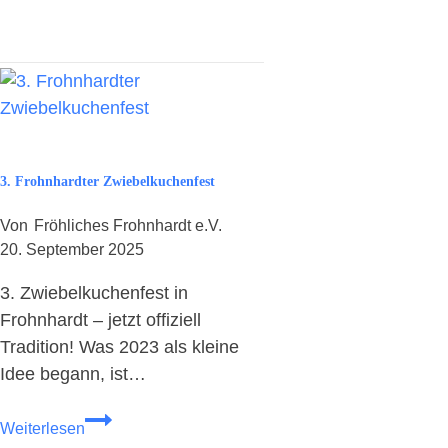
r
r
d
n
t
e
w
v
i
a
r
l
d
i
d
3. Frohnhardter Zwiebelkuchenfest
n
r
F
Von
Fröhliches Frohnhardt e.V.
e
r
20. September 2025
i
o
J
h
3. Zwiebelkuchenfest in
a
n
Frohnhardt – jetzt offiziell
h
h
Tradition! Was 2023 als kleine
r
a
e
Idee begann, ist…
r
a
d
3
l
t
Weiterlesen
.
t