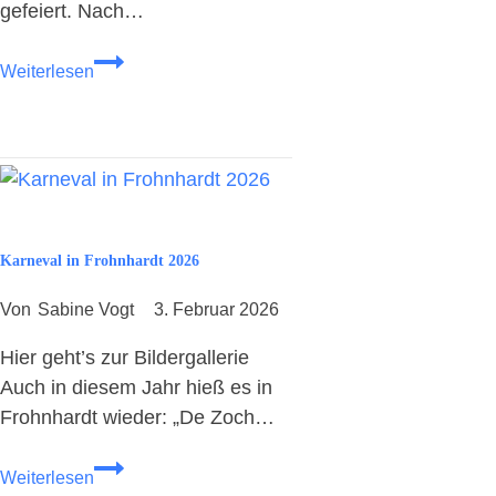
gefeiert. Nach…
F
Weiterlesen
r
ö
h
l
i
c
h
Karneval in Frohnhardt 2026
e
s
Von
Sabine Vogt
3. Februar 2026
F
r
Hier geht’s zur Bildergallerie
o
Auch in diesem Jahr hieß es in
h
Frohnhardt wieder: „De Zoch…
n
h
K
Weiterlesen
a
a