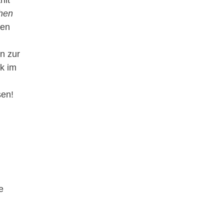
hlt
hen
uen
n zur
k im
sen!
e