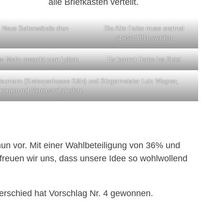
alle Briefkästen verteilt.
Neue Seitenwände dran
Die Alte Farbe muss erstmal
abeschliffen werden
s Motiv erwacht zum Leben
Es kommt Farbe ins Spiel
umann (Kreissparkasse Köln) und Bürgermeister Lutz Wagner,
ammen mit Vereinsmitgliedern
nun vor. Mit einer Wahlbeteiligung von 36% und
freuen wir uns, dass unsere Idee so wohlwollend
erschied hat Vorschlag Nr. 4 gewonnen.