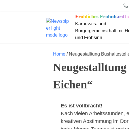
S
k
Fröhliches Frohnhardt e
i
Karnevals- und
p
Bürgergemeinschaft mit H
t
und Frohsinn
o
c
Home
/ Neugestalltung Bushaltestell
o
Neugestalltung
n
t
Eichen“
e
n
t
Es ist vollbracht!
Nach vielen Arbeitsstunden, e
kreativen Abstimmung im Dor