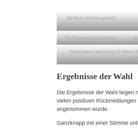
Die Bank wird neu gemacht
Die Rückwand wird präpariert
Da
Gemeinsame besichtung mit Marina Ne
zus
Ergebnisse der Wahl
Die Ergebnisse der Wahl liegen 
vielen positiven Rückmeldungen 
angenommen wurde.
Ganzknapp mit einer Stimme unt