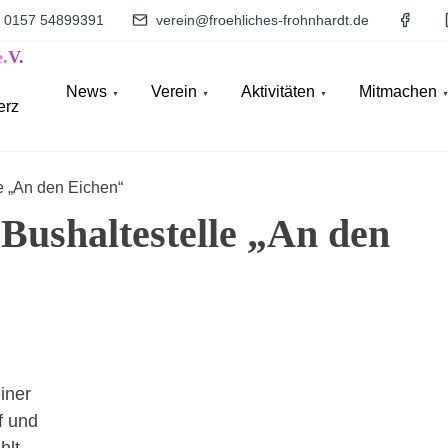
0157 54899391
verein@froehliches-frohnhardt.de
.V.
News
Verein
Aktivitäten
Mitmachen
erz
e „An den Eichen“
 Bushaltestelle „An den
iner
f und