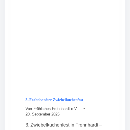
A
H
M
N
M
H
L
A
U
R
N
D
G
T
B
2
E
0
S
2
T
6
Ä
T
I
G
T
V
O
3. Frohnhardter Zwiebelkuchenfest
R
S
Von
Fröhliches Frohnhardt e.V.
T
20. September 2025
A
N
3. Zwiebelkuchenfest in Frohnhardt –
D