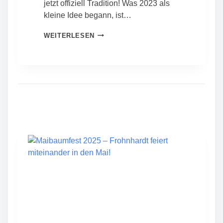
jetzt offiziell Tradition! Was 2023 als
kleine Idee begann, ist…
3
WEITERLESEN
.
F
R
O
H
N
H
A
R
D
T
E
R
Z
W
I
E
B
E
L