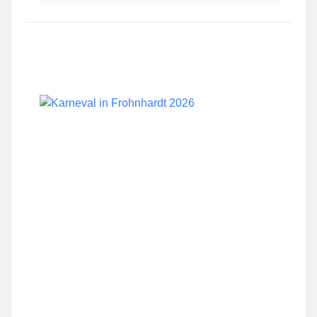
L
I
C
H
E
S
F
R
O
H
N
H
A
R
D
T
W
I
R
D
D
R
E
I