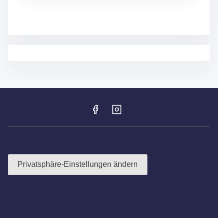
A
U
M
F
E
S
T
2
0
2
5
–
F
R
O
H
N
H
Privatsphäre-Einstellungen ändern
A
R
D
T
F