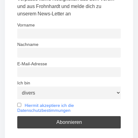
t
und aus Frohnhardt und melde dich zu
unserem News-Letter an
s
Vorname
n
a
Nachname
v
E-Mail-Adresse
i
g
Ich bin
a
t
Hiermit akzeptiere ich die
Datenschutzbestimmungen
i
o