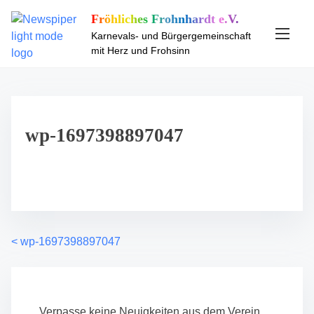
S
Fröhliches Frohnhardt e.V.
k
Karnevals- und Bürgergemeinschaft
i
mit Herz und Frohsinn
p
t
o
c
o
wp-1697398897047
n
t
e
n
t
<
wp-1697398897047
P
o
s
Verpasse keine Neuigkeiten aus dem Verein