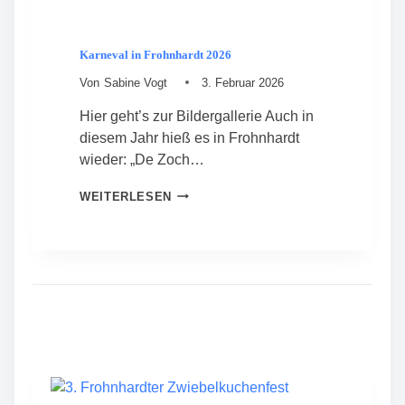
J
A
H
Karneval in Frohnhardt 2026
R
E
Von
Sabine Vogt
3. Februar 2026
A
Hier geht’s zur Bildergallerie Auch in
L
T
diesem Jahr hieß es in Frohnhardt
–
wieder: „De Zoch…
M
I
K
WEITERLESEN
T
A
G
R
L
N
I
E
E
V
D
A
E
L
R
I
V
N
E
F
R
R
S
O