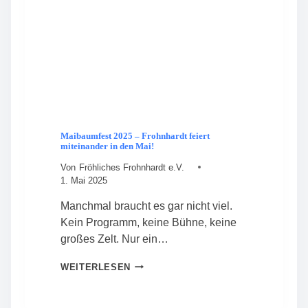
K
U
C
H
E
N
F
E
S
T
Maibaumfest 2025 – Frohnhardt feiert
miteinander in den Mai!
Von
Fröhliches Frohnhardt e.V.
1. Mai 2025
Manchmal braucht es gar nicht viel.
Kein Programm, keine Bühne, keine
großes Zelt. Nur ein…
M
WEITERLESEN
A
I
B