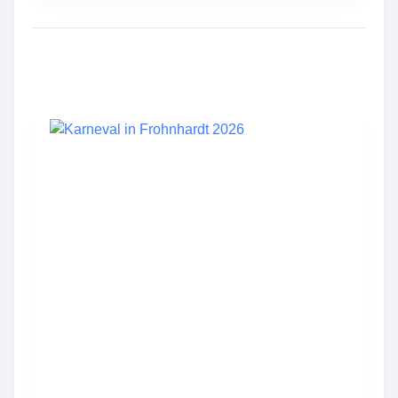
L
I
C
H
E
S
F
R
O
H
N
H
A
R
D
T
W
I
R
D
D
R
E
I