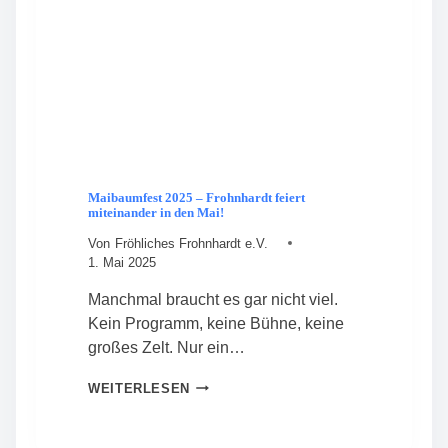
K
U
C
H
E
N
F
E
S
T
Maibaumfest 2025 – Frohnhardt feiert
miteinander in den Mai!
Von
Fröhliches Frohnhardt e.V.
1. Mai 2025
Manchmal braucht es gar nicht viel.
Kein Programm, keine Bühne, keine
großes Zelt. Nur ein…
M
WEITERLESEN
A
I
B