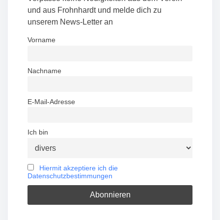
t
und aus Frohnhardt und melde dich zu
unserem News-Letter an
s
Vorname
n
a
Nachname
v
E-Mail-Adresse
i
g
Ich bin
a
t
Hiermit akzeptiere ich die
Datenschutzbestimmungen
i
o