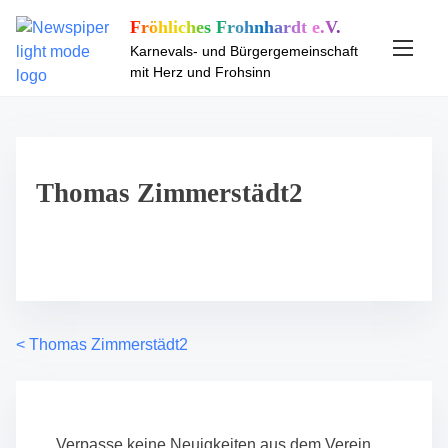
S
Fröhliches Frohnhardt e.V.
k
Karnevals- und Bürgergemeinschaft
i
mit Herz und Frohsinn
p
t
o
c
o
Thomas Zimmerstädt2
n
t
e
n
t
<
Thomas Zimmerstädt2
P
o
s
Verpasse keine Neuigkeiten aus dem Verein