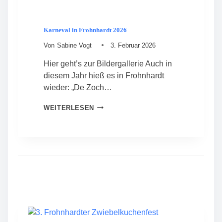
J
A
H
Karneval in Frohnhardt 2026
R
E
Von
Sabine Vogt
3. Februar 2026
A
Hier geht’s zur Bildergallerie Auch in
L
T
diesem Jahr hieß es in Frohnhardt
–
wieder: „De Zoch…
M
I
K
WEITERLESEN
T
A
G
R
L
N
I
E
E
V
D
A
E
L
R
I
V
N
E
F
R
R
S
O