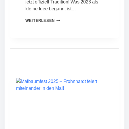
jetzt offiziell Tradition! Was 2023 als
kleine Idee begann, ist…
3
WEITERLESEN
.
F
R
O
H
N
H
A
R
D
T
E
R
Z
W
I
E
B
E
L