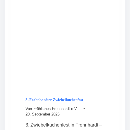
A
H
M
N
M
H
L
A
U
R
N
D
G
T
B
2
E
0
S
2
T
6
Ä
T
I
G
T
V
O
3. Frohnhardter Zwiebelkuchenfest
R
S
Von
Fröhliches Frohnhardt e.V.
T
20. September 2025
A
N
3. Zwiebelkuchenfest in Frohnhardt –
D