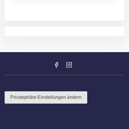
A
U
M
F
E
S
T
2
0
2
5
–
F
R
O
H
N
H
Privatsphäre-Einstellungen ändern
A
R
D
T
F