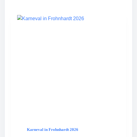
S
F
R
O
H
N
H
A
R
D
T
W
I
R
D
D
R
E
I
J
A
H
Karneval in Frohnhardt 2026
R