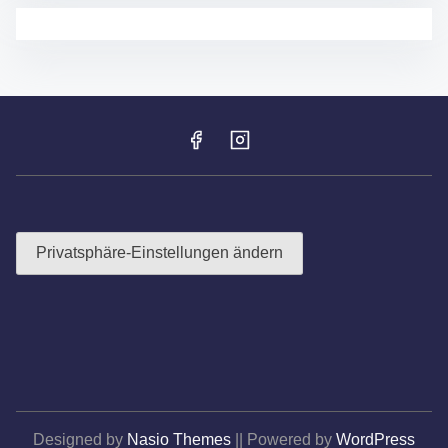
E
S
T
2
0
2
5
–
F
R
O
H
N
H
Privatsphäre-Einstellungen ändern
A
R
D
T
F
E
I
E
R
Designed by
Nasio Themes
||
Powered by
WordPress
T