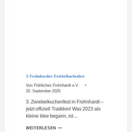
R
N
D
G
T
B
2
E
0
S
2
T
6
Ä
T
I
G
T
V
O
3. Frohnhardter Zwiebelkuchenfest
R
S
Von
Fröhliches Frohnhardt e.V.
T
20. September 2025
A
N
3. Zwiebelkuchenfest in Frohnhardt –
D
jetzt offiziell Tradition! Was 2023 als
kleine Idee begann, ist…
3
WEITERLESEN