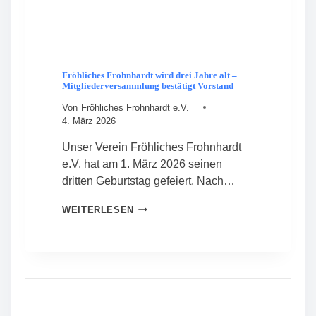
Fröhliches Frohnhardt wird drei Jahre alt –
Mitgliederversammlung bestätigt Vorstand
Von
Fröhliches Frohnhardt e.V.
4. März 2026
Unser Verein Fröhliches Frohnhardt
e.V. hat am 1. März 2026 seinen
dritten Geburtstag gefeiert. Nach…
F
WEITERLESEN
R
Ö
H
L
I
C
H
E