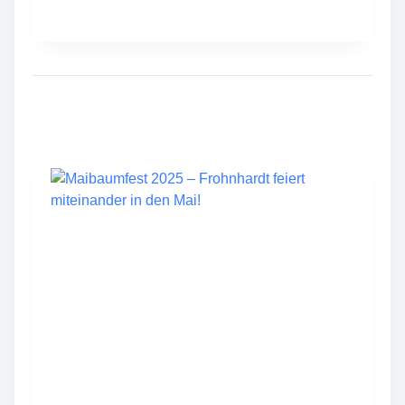
.
F
R
O
H
N
H
A
R
D
T
E
R
Z
W
I
E
B
E
L
K
U
C
H