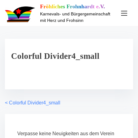
S
Fröhliches Frohnhardt e.V.
k
Karnevals- und Bürgergemeinschaft
i
mit Herz und Frohsinn
p
t
o
c
Colorful Divider4_small
o
n
t
e
n
t
<
Colorful Divider4_small
P
o
s
Verpasse keine Neuigkeiten aus dem Verein