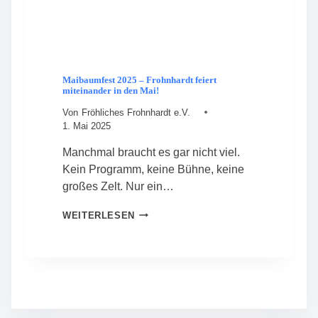
E
N
F
E
S
T
Maibaumfest 2025 – Frohnhardt feiert
miteinander in den Mai!
Von
Fröhliches Frohnhardt e.V.
1. Mai 2025
Manchmal braucht es gar nicht viel.
Kein Programm, keine Bühne, keine
großes Zelt. Nur ein…
M
WEITERLESEN
A
I
B
A
U
M
F