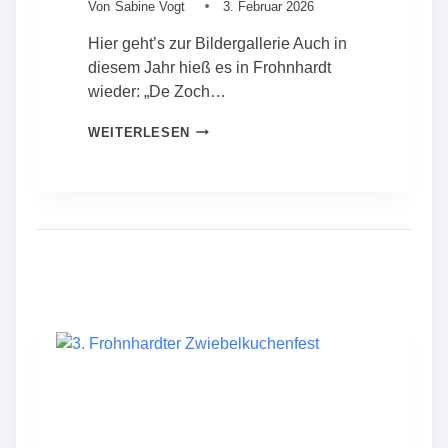
E
Von
Sabine Vogt
3. Februar 2026
A
Hier geht’s zur Bildergallerie Auch in
L
T
diesem Jahr hieß es in Frohnhardt
–
wieder: „De Zoch…
M
I
K
WEITERLESEN
T
A
G
R
L
N
I
E
E
V
D
A
E
L
R
I
V
N
E
F
R
R
S
O
A
H
M
N
M
H
L
A
U