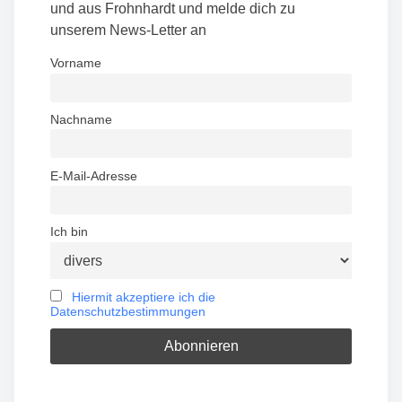
t
und aus Frohnhardt und melde dich zu
unserem News-Letter an
s
Vorname
n
a
Nachname
v
E-Mail-Adresse
i
g
Ich bin
a
t
Hiermit akzeptiere ich die
Datenschutzbestimmungen
i
o