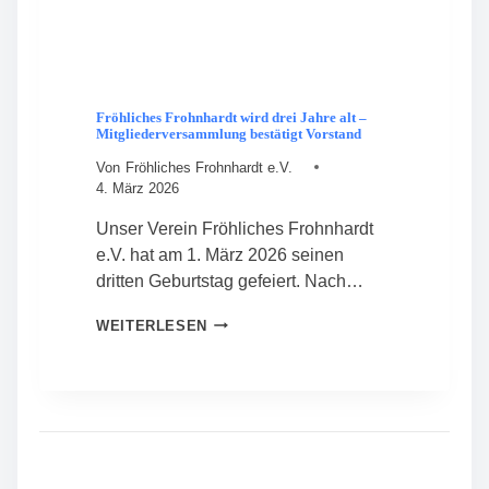
Fröhliches Frohnhardt wird drei Jahre alt –
Mitgliederversammlung bestätigt Vorstand
Von
Fröhliches Frohnhardt e.V.
4. März 2026
Unser Verein Fröhliches Frohnhardt
e.V. hat am 1. März 2026 seinen
dritten Geburtstag gefeiert. Nach…
F
WEITERLESEN
R
Ö
H
L
I
C
H
E