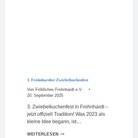
R
N
D
G
T
B
2
E
0
S
2
T
6
Ä
T
I
G
T
V
O
3. Frohnhardter Zwiebelkuchenfest
R
S
Von
Fröhliches Frohnhardt e.V.
T
20. September 2025
A
N
3. Zwiebelkuchenfest in Frohnhardt –
D
jetzt offiziell Tradition! Was 2023 als
kleine Idee begann, ist…
3
WEITERLESEN