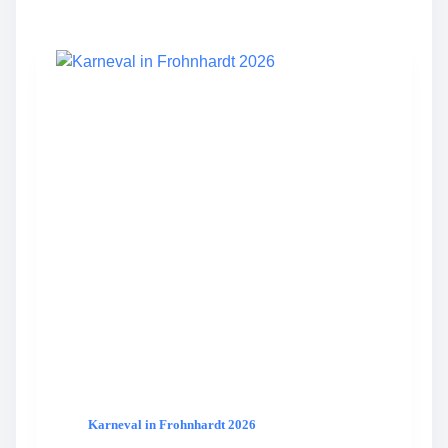
S
F
R
O
H
N
H
A
R
D
T
W
I
R
D
D
R
E
I
J
A
H
Karneval in Frohnhardt 2026
R