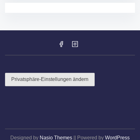
E
S
T
2
0
2
5
–
F
R
O
H
N
H
Privatsphäre-Einstellungen ändern
A
R
D
T
F
E
I
E
R
Designed by
Nasio Themes
||
Powered by
WordPress
T