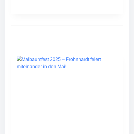
.
F
R
O
H
N
H
A
R
D
T
E
R
Z
W
I
E
B
E
L
K
U
C
H