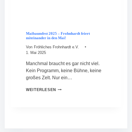
E
N
F
E
S
T
Maibaumfest 2025 – Frohnhardt feiert
miteinander in den Mai!
Von
Fröhliches Frohnhardt e.V.
1. Mai 2025
Manchmal braucht es gar nicht viel.
Kein Programm, keine Bühne, keine
großes Zelt. Nur ein…
M
WEITERLESEN
A
I
B
A
U
M
F