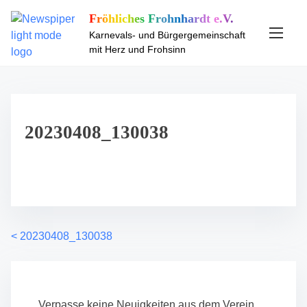
S
Fröhliches Frohnhardt e.V.
k
Karnevals- und Bürgergemeinschaft
i
mit Herz und Frohsinn
p
t
o
c
o
20230408_130038
n
t
e
n
t
<
20230408_130038
P
o
s
Verpasse keine Neuigkeiten aus dem Verein