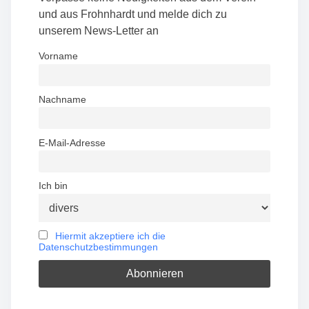
t
und aus Frohnhardt und melde dich zu
unserem News-Letter an
s
Vorname
n
a
Nachname
v
E-Mail-Adresse
i
g
Ich bin
a
t
Hiermit akzeptiere ich die
Datenschutzbestimmungen
i
o