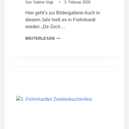
E
Von
Sabine Vogt
3. Februar 2026
A
Hier geht’s zur Bildergallerie Auch in
L
T
diesem Jahr hieß es in Frohnhardt
–
wieder: „De Zoch…
M
I
K
WEITERLESEN
T
A
G
R
L
N
I
E
E
V
D
A
E
L
R
I
V
N
E
F
R
R
S
O
A
H
M
N
M
H
L
A
U