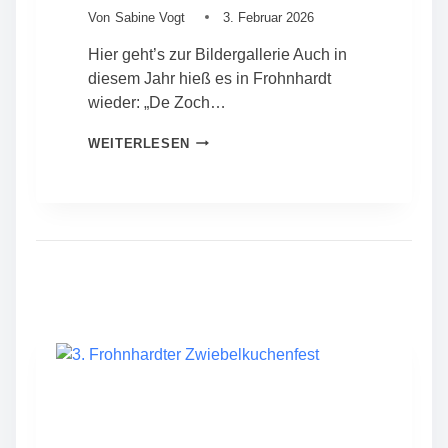
E
Von
Sabine Vogt
3. Februar 2026
A
Hier geht’s zur Bildergallerie Auch in
L
T
diesem Jahr hieß es in Frohnhardt
–
wieder: „De Zoch…
M
I
K
WEITERLESEN
T
A
G
R
L
N
I
E
E
V
D
A
E
L
R
I
V
N
E
F
R
R
S
O
A
H
M
N
M
H
L
A