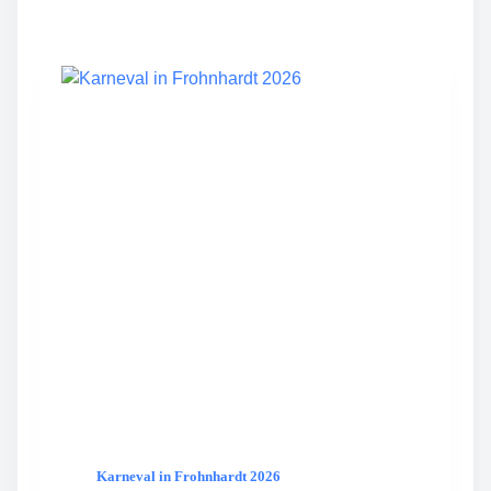
E
S
F
R
O
H
N
H
A
R
D
T
W
I
R
D
D
R
E
I
J
A
H
Karneval in Frohnhardt 2026
R