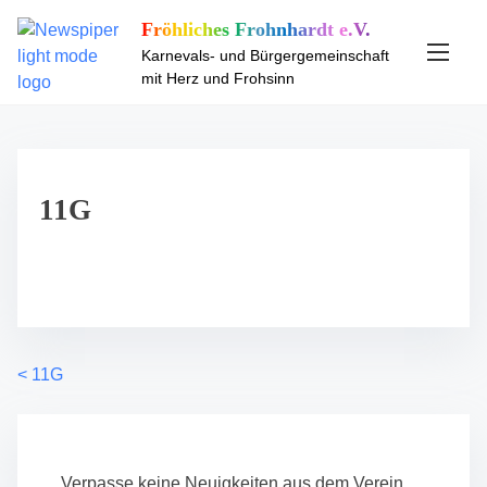
S
Fröhliches Frohnhardt e.V.
k
Karnevals- und Bürgergemeinschaft
i
mit Herz und Frohsinn
p
t
o
c
o
11G
n
t
e
n
t
<
11G
P
o
s
Verpasse keine Neuigkeiten aus dem Verein