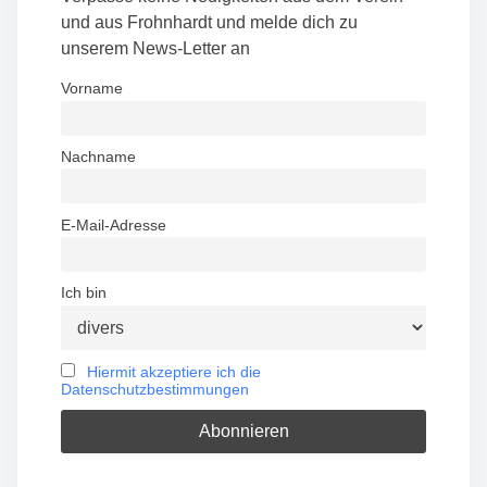
t
und aus Frohnhardt und melde dich zu
unserem News-Letter an
s
Vorname
n
a
Nachname
v
E-Mail-Adresse
i
g
Ich bin
a
t
Hiermit akzeptiere ich die
Datenschutzbestimmungen
i
o