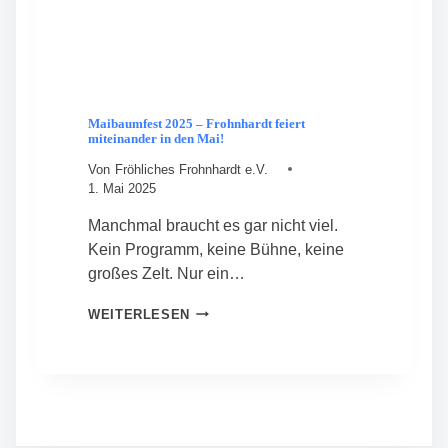
H
E
N
F
E
S
T
Maibaumfest 2025 – Frohnhardt feiert
miteinander in den Mai!
Von
Fröhliches Frohnhardt e.V.
1. Mai 2025
Manchmal braucht es gar nicht viel.
Kein Programm, keine Bühne, keine
großes Zelt. Nur ein…
M
WEITERLESEN
A
I
B
A
U
M
F