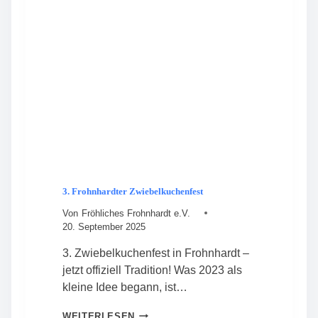
U
R
N
D
G
T
B
2
E
0
S
2
T
6
Ä
T
I
G
T
V
O
3. Frohnhardter Zwiebelkuchenfest
R
S
Von
Fröhliches Frohnhardt e.V.
T
20. September 2025
A
N
3. Zwiebelkuchenfest in Frohnhardt –
D
jetzt offiziell Tradition! Was 2023 als
kleine Idee begann, ist…
3
WEITERLESEN