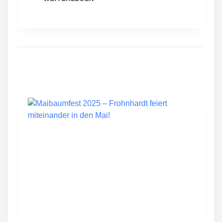
.
F
R
O
H
N
H
A
R
D
T
E
R
Z
W
I
E
B
E
L
K
U
C