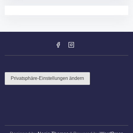
E
S
T
2
0
2
5
–
F
R
O
H
N
H
Privatsphäre-Einstellungen ändern
A
R
D
T
F
E
I
E
R